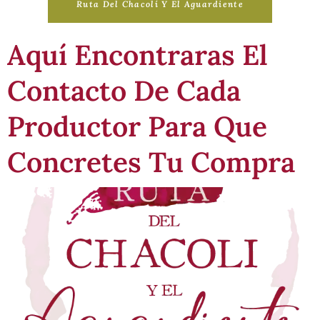
Ruta Del Chacolí Y El Aguardiente
Chacoliceros & Aguardienteros
Aquí Encontraras El
De Doñihue
Contacto De Cada
Rescatando la tradición del vino Chacolí y el aguardiente
de Doñihue
Productor Para Que
Concretes Tu Compra